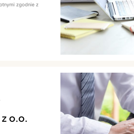
otnymi zgodnie z
i
z o.o.