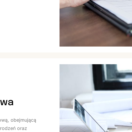
owa
wą, obejmującą
grodzeń oraz