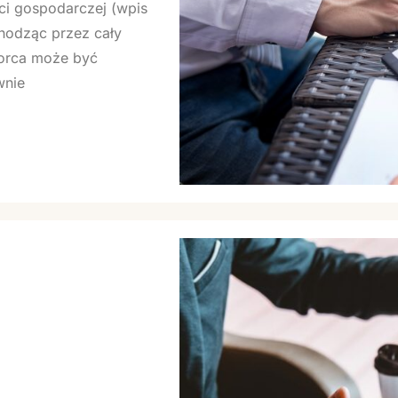
i gospodarczej (wpis
hodząc przez cały
iorca może być
wnie